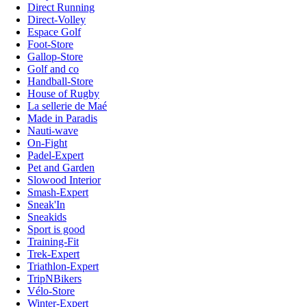
Direct Running
Direct-Volley
Espace Golf
Foot-Store
Gallop-Store
Golf and co
Handball-Store
House of Rugby
La sellerie de Maé
Made in Paradis
Nauti-wave
On-Fight
Padel-Expert
Pet and Garden
Slowood Interior
Smash-Expert
Sneak'In
Sneakids
Sport is good
Training-Fit
Trek-Expert
Triathlon-Expert
TripNBikers
Vélo-Store
Winter-Expert